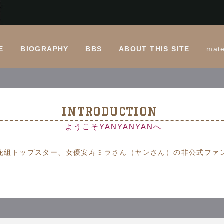
E
BIOGRAPHY
BBS
ABOUT THIS SITE
mat
INTRODUCTION
ようこそYANYANYANへ
花組トップスター、女優安寿ミラさん（ヤンさん）の非公式ファ