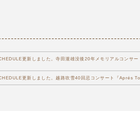
CHEDULE更新しました。寺田瀧雄没後20年メモリアルコンサート All
定
CHEDULE更新しました。越路吹雪40回忌コンサート『Aprés