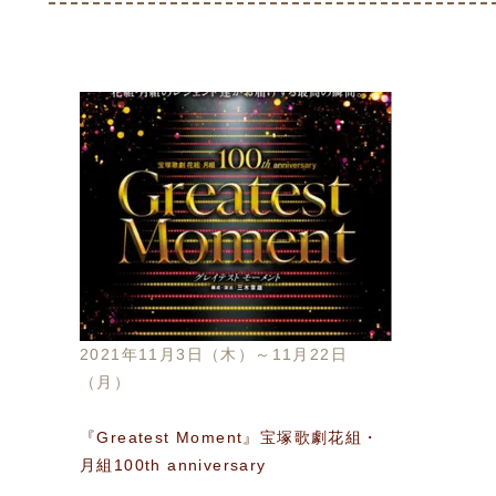
2021年11月3日（木）～11月22日
（月）
『Greatest Moment』宝塚歌劇花組・
月組100th anniversary