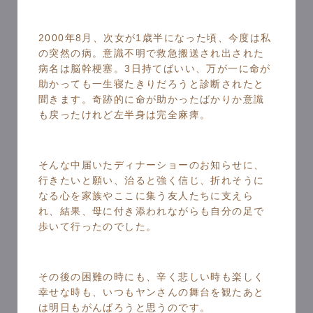
2000年8月、次女が1歳半になった頃、今度は私
の突然の病。意識不明で救急搬送され出された
病名は脳幹梗塞。3日持てばいい、万が一に命が
助かっても一生寝たきりだろうと診断されたと
聞きます。奇跡的に命が助かったばかりか意識
も戻ったけれど左半身は完全麻痺。
そんな中届いたディナーショーのお知らせに、
行きたいと願い、治ると強く信じ、折れそうに
なる心を家族やここに集う友人たちに支えら
れ、結果、母に付き添われながらも自分の足で
歩いて行ったのでした。
その後の困難の時にも、辛く悲しい時も楽しく
幸せな時も、いつもヤンさんの舞台を観たあと
は明日もがんばろうと思うのです。